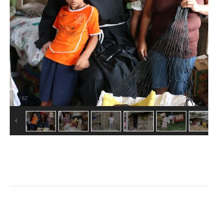
1
/
67