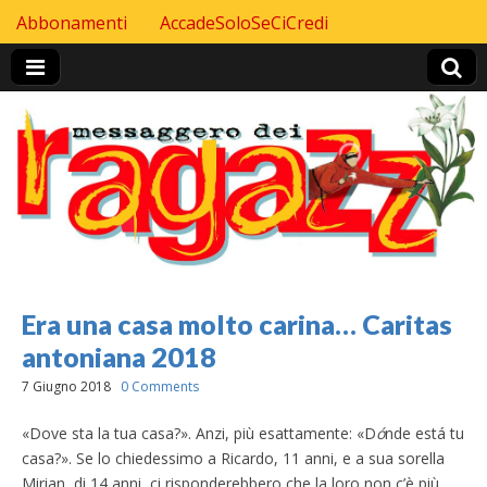
Skip to content
Abbonamenti
AccadeSoloSeCiCredi
Header Top menu
Era una casa molto carina… Caritas
antoniana 2018
7 Giugno 2018
0 Comments
«Dove sta la tua casa?». Anzi, più esattamente: «D
ó
nde está tu
casa?». Se lo chiedessimo a Ricardo, 11 anni, e a sua sorella
Mirian, di 14 anni, ci risponderebbero che la loro non c’è più.