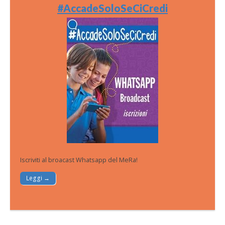
#AccadeSoloSeCiCredi
Iscriviti al broacast Whatsapp del MeRa!
Leggi →