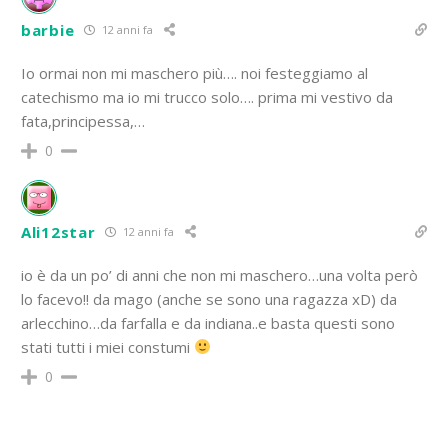
barbie
12 anni fa
Io ormai non mi maschero più…. noi festeggiamo al
catechismo ma io mi trucco solo…. prima mi vestivo da
fata,principessa,…
0
Ali12star
12 anni fa
io è da un po’ di anni che non mi maschero…una volta però
lo facevo!! da mago (anche se sono una ragazza xD) da
arlecchino…da farfalla e da indiana..e basta questi sono
stati tutti i miei constumi
0