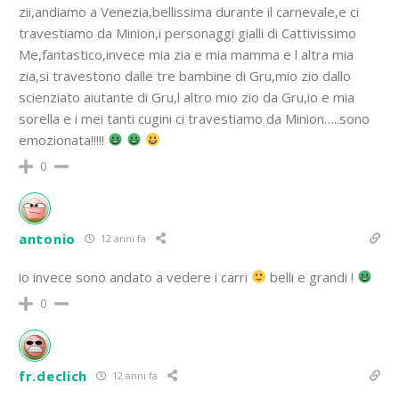
zii,andiamo a Venezia,bellissima durante il carnevale,e ci
travestiamo da Minion,i personaggi gialli di Cattivissimo
Me,fantastico,invece mia zia e mia mamma e l altra mia
zia,si travestono dalle tre bambine di Gru,mio zio dallo
scienziato aiutante di Gru,l altro mio zio da Gru,io e mia
sorella e i mei tanti cugini ci travestiamo da Minion…..sono
emozionata!!!!!
0
antonio
12 anni fa
io invece sono andato a vedere i carri
belli e grandi !
0
fr.declich
12 anni fa