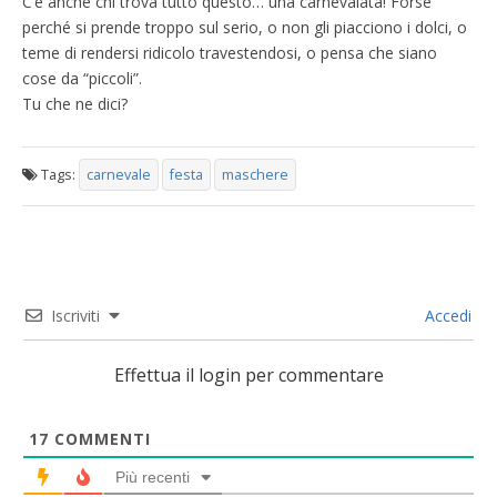
C’è anche chi trova tutto questo… una carnevalata! Forse
perché si prende troppo sul serio, o non gli piacciono i dolci, o
teme di rendersi ridicolo travestendosi, o pensa che siano
cose da “piccoli”.
Tu che ne dici?
Tags:
carnevale
festa
maschere
Iscriviti
Accedi
Effettua il login per commentare
17
COMMENTI
Più recenti