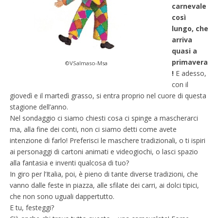
carnevale
così
lungo, che
arriva
quasi a
primavera
©VSalmaso-Msa
!
E adesso,
con il
giovedì e il martedì grasso, si entra proprio nel cuore di questa
stagione dell’anno.
Nel sondaggio ci siamo chiesti cosa ci spinge a mascherarci
ma, alla fine dei conti, non ci siamo detti come avete
intenzione di farlo! Preferisci le maschere tradizionali, o ti ispiri
ai personaggi di cartoni animati e videogiochi, o lasci spazio
alla fantasia e inventi qualcosa di tuo?
In giro per l’Italia, poi, è pieno di tante diverse tradizioni, che
vanno dalle feste in piazza, alle sfilate dei carri, ai dolci tipici,
che non sono uguali dappertutto.
E tu, festeggi?