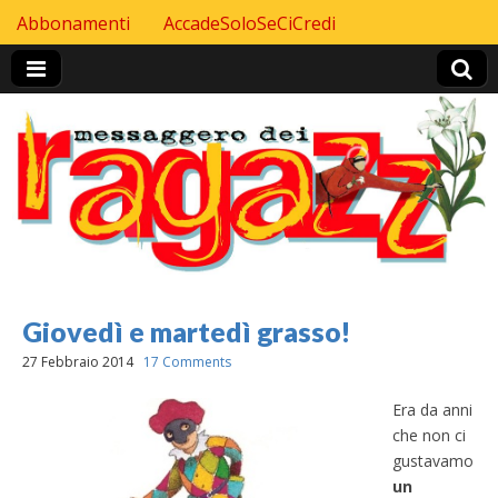
Skip to content
Abbonamenti
AccadeSoloSeCiCredi
Header Top menu
Giovedì e martedì grasso!
27 Febbraio 2014
17 Comments
Era da anni
che non ci
gustavamo
un