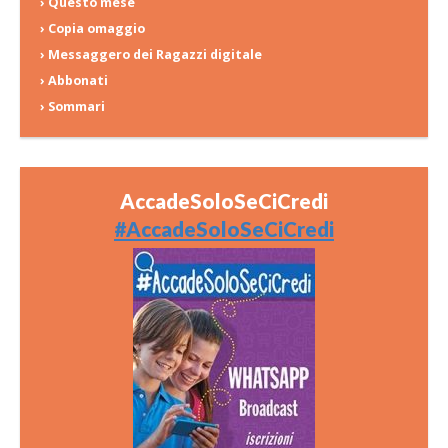
› Questo mese
› Copia omaggio
› Messaggero dei Ragazzi digitale
› Abbonati
› Sommari
AccadeSoloSeCiCredi
#AccadeSoloSeCiCredi