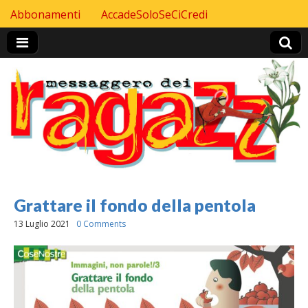
Skip to content
Abbonamenti
AccadeSoloSeCiCredi
Header Top menu
Grattare il fondo della pentola
13 Luglio 2021
0 Comments