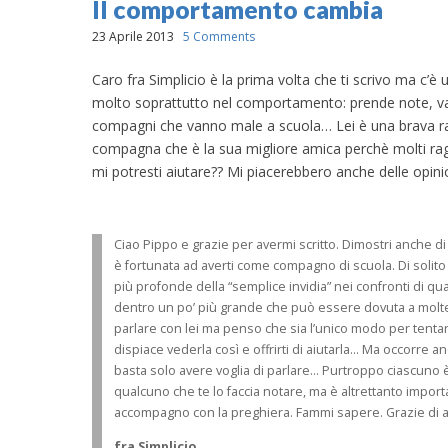
Il comportamento cambia
23 Aprile 2013
5 Comments
Caro fra Simplicio è la prima volta che ti scrivo ma c’
molto soprattutto nel comportamento: prende note, va 
compagni che vanno male a scuola… Lei è una brava raga
compagna che è la sua migliore amica perchè molti raga
mi potresti aiutare?? Mi piacerebbero anche delle opinion
Ciao Pippo e grazie per avermi scritto. Dimostri anche 
è fortunata ad averti come compagno di scuola. Di soli
più profonde della “semplice invidia” nei confronti di 
dentro un po’ più grande che può essere dovuta a molte 
parlare con lei ma penso che sia l’unico modo per tentare
dispiace vederla così e offrirti di aiutarla… Ma occorre a
basta solo avere voglia di parlare… Purtroppo ciascuno è
qualcuno che te lo faccia notare, ma è altrettanto importan
accompagno con la preghiera. Fammi sapere. Grazie di av
fra Simplicio