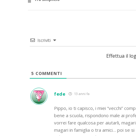
Iscriviti
Effettua il 
5
COMMENTI
fede
13 anni fa
Pippo, io ti capisco, i miei “vecchi” co
bene a scuola, rispondono male ai prof
vorrei fare qualcosa per aiutarli, magar
magari in famiglia o tra amici… poi se si