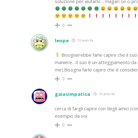
soluzione per aiutarlo… magari se ci pro
0
leope
13 anni fa
Bisognerebbe farle capire che il s
maniere…Il suo è un atteggiamento da b
me).Bisogna farle capire che è consider
0
gaiasimpatica
13 anni fa
cerca di fargli capire con degli amici (c
esempio da voi.
0