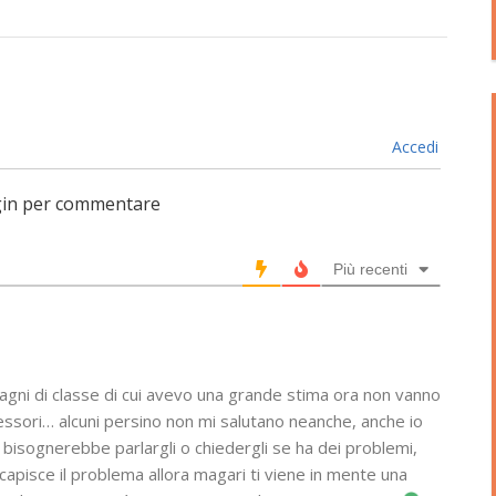
Accedi
login per commentare
Più recenti
mpagni di classe di cui avevo una grande stima ora non vanno
essori… alcuni persino non mi salutano neanche, anche io
i bisognerebbe parlargli o chiedergli se ha dei problemi,
 capisce il problema allora magari ti viene in mente una