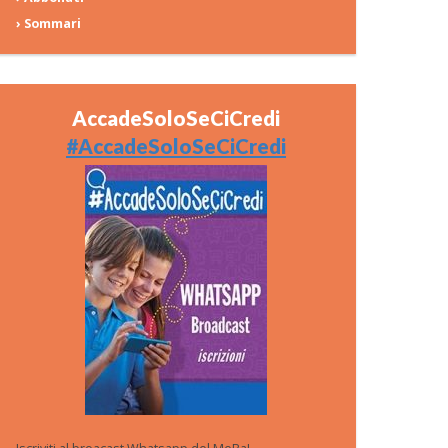
› Sommari
AccadeSoloSeCiCredi
#AccadeSoloSeCiCredi