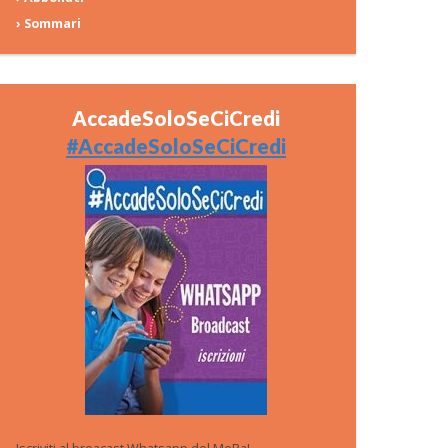
› Sommari
AccadeSoloSeCiCredi
#AccadeSoloSeCiCredi