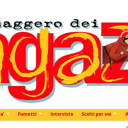
Skip to content
a’
Fumetti
Interviste
Scelti per voi
A