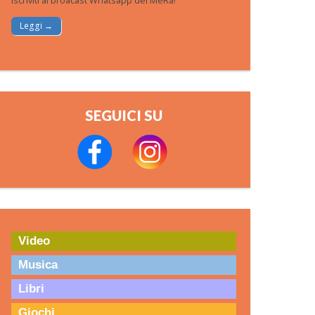
Iscriviti al broacast Whatsapp del MeRa!
Leggi →
SEGUICI SU
Video
Musica
Libri
Giochi