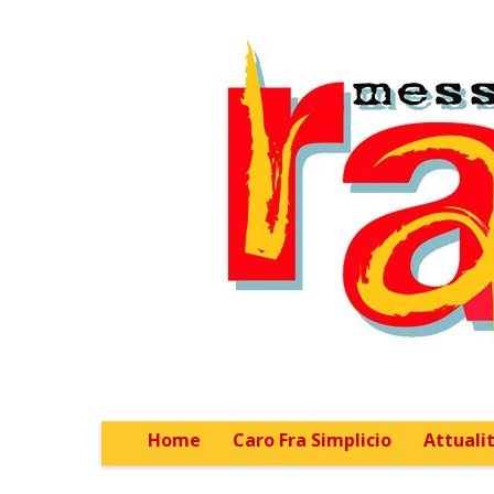
Home
Caro Fra Simplicio
Attualit
Main menu
Sub menu