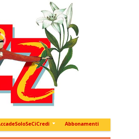
ccadeSoloSeCiCredi
Abbonamenti