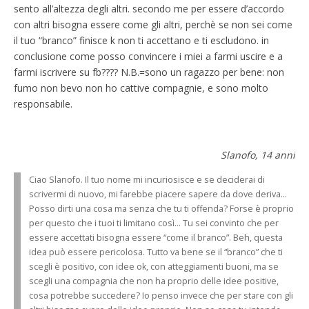
sento all’altezza degli altri. secondo me per essere d’accordo
con altri bisogna essere come gli altri, perchè se non sei come
il tuo “branco” finisce k non ti accettano e ti escludono. in
conclusione come posso convincere i miei a farmi uscire e a
farmi iscrivere su fb???? N.B.=sono un ragazzo per bene: non
fumo non bevo non ho cattive compagnie, e sono molto
responsabile.
Slanofo, 14 anni
Ciao Slanofo. Il tuo nome mi incuriosisce e se deciderai di
scrivermi di nuovo, mi farebbe piacere sapere da dove deriva…
Posso dirti una cosa ma senza che tu ti offenda? Forse è proprio
per questo che i tuoi ti limitano così… Tu sei convinto che per
essere accettati bisogna essere “come il branco”. Beh, questa
idea può essere pericolosa. Tutto va bene se il “branco” che ti
scegli è positivo, con idee ok, con atteggiamenti buoni, ma se
scegli una compagnia che non ha proprio delle idee positive,
cosa potrebbe succedere? Io penso invece che per stare con gli