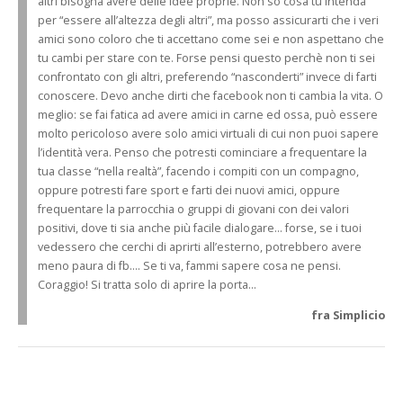
altri bisogna avere delle idee proprie. Non so cosa tu intenda
per “essere all’altezza degli altri”, ma posso assicurarti che i veri
amici sono coloro che ti accettano come sei e non aspettano che
tu cambi per stare con te. Forse pensi questo perchè non ti sei
confrontato con gli altri, preferendo “nasconderti” invece di farti
conoscere. Devo anche dirti che facebook non ti cambia la vita. O
meglio: se fai fatica ad avere amici in carne ed ossa, può essere
molto pericoloso avere solo amici virtuali di cui non puoi sapere
l’identità vera. Penso che potresti cominciare a frequentare la
tua classe “nella realtà”, facendo i compiti con un compagno,
oppure potresti fare sport e farti dei nuovi amici, oppure
frequentare la parrocchia o gruppi di giovani con dei valori
positivi, dove ti sia anche più facile dialogare… forse, se i tuoi
vedessero che cerchi di aprirti all’esterno, potrebbero avere
meno paura di fb…. Se ti va, fammi sapere cosa ne pensi.
Coraggio! Si tratta solo di aprire la porta…
fra Simplicio