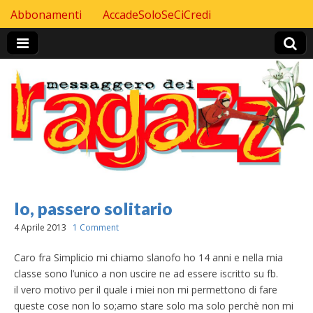
Skip to content
Abbonamenti
AccadeSoloSeCiCredi
Header Top menu
Io, passero solitario
4 Aprile 2013
1 Comment
Caro fra Simplicio mi chiamo slanofo ho 14 anni e nella mia
classe sono l’unico a non uscire ne ad essere iscritto su fb.
il vero motivo per il quale i miei non mi permettono di fare
queste cose non lo so;amo stare solo ma solo perchè non mi