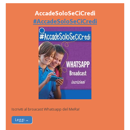
AccadeSoloSeCiCredi
#AccadeSoloSeCiCredi
Iscriviti al broacast Whatsapp del MeRa!
Leggi →