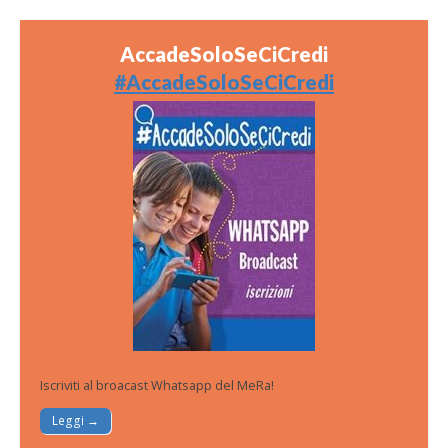
AccadeSoloSeCiCredi
#AccadeSoloSeCiCredi
Iscriviti al broacast Whatsapp del MeRa!
Leggi →