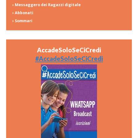
› Messaggero dei Ragazzi digitale
› Abbonati
› Sommari
AccadeSoloSeCiCredi
#AccadeSoloSeCiCredi