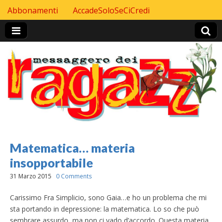
Skip to content
Abbonamenti
AccadeSoloSeCiCredi
Header Top menu
Matematica… materia
insopportabile
31 Marzo 2015
0 Comments
Carissimo Fra Simplicio, sono Gaia…e ho un problema che mi
sta portando in depressione: la matematica. Lo so che può
sembrare assurdo, ma non ci vado d’accordo. Questa materia