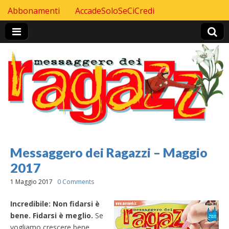
Skip to content
Abbonamenti
AccadeSoloSeCiCredi
Header Top menu
Messaggero dei Ragazzi – Maggio
2017
1 Maggio 2017
0 Comments
Incredibile: Non fidarsi è
bene. Fidarsi è meglio.
Se
vogliamo crescere bene