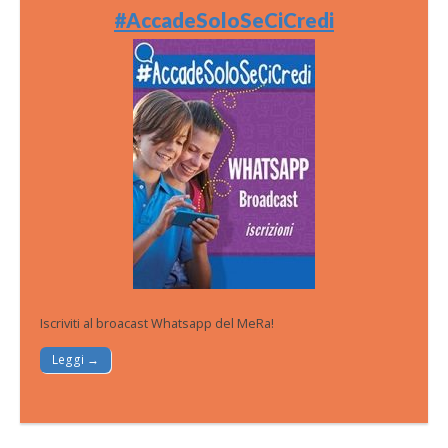
#AccadeSoloSeCiCredi
Iscriviti al broacast Whatsapp del MeRa!
Leggi →