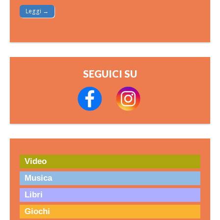
Leggi →
SEGUICI SU
Video
Musica
Libri
Giochi