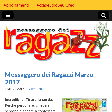
Skip to content
Abbonamenti
AccadeSoloSeCiCredi
Header Top menu
Messaggero dei Ragazzi Marzo
2017
1 Marzo 2017
0 Comments
Incredibile: Tirare la corda.
Perché perdonare, chiedere
perdono e andare a confessarsi