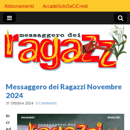
Skip to content
Abbonamenti
AccadeSoloSeCiCredi
Header Top menu
Messaggero dei Ragazzi Novembre
2024
31 Ottobre 2024
0 Comments
In
cr
ed