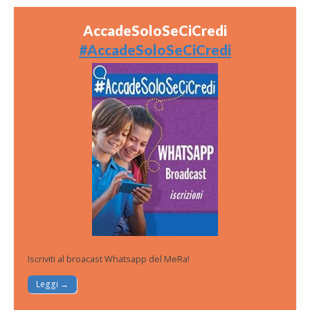
AccadeSoloSeCiCredi
#AccadeSoloSeCiCredi
Iscriviti al broacast Whatsapp del MeRa!
Leggi →