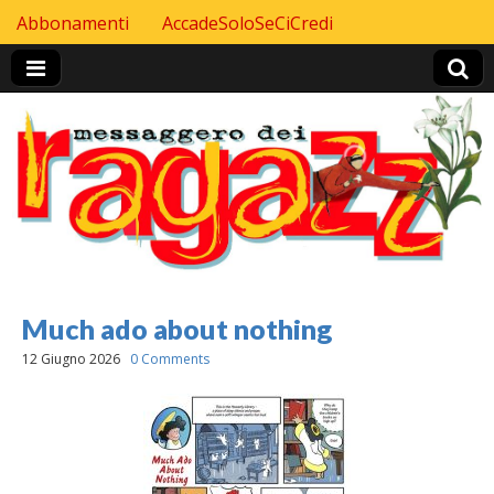
Skip to content
Abbonamenti
AccadeSoloSeCiCredi
Header Top menu
Much ado about nothing
12 Giugno 2026
0 Comments