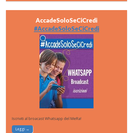
AccadeSoloSeCiCredi
#AccadeSoloSeCiCredi
Iscriviti al broacast Whatsapp del MeRa!
Leggi →