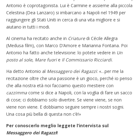
Antonio è coprotagonista. Lui è Carmine e assieme alla piccola
Celestina (Dea Lanzaro) si imbarcano a Napoli nel 1949 per
raggiungere gli Stati Uniti in cerca di una vita migliore e si
aiutano in tutti i modi.
Al cinema ha recitato anche in
Criature
di Cécile Allegra
(Medusa film), con Marco D’Amore e Marianna Fontana. Poi
Antonio ha fatto anche televisione: lo potete vedere in
Un
posto al sole
,
Mare fuori
e
Il Commissario
Ricciardi
.
Ha detto Antonio al
Messaggero dei Ragazzi
: «…per me la
recitazione oltre che una passione è un gioco, perché io penso
che alla nostra età noi facciamo questo mestiere con
cazzimma
come si dice a Napoli, con la voglia di fare un sacco
di cose; ci dobbiamo solo divertire. Se viene viene, se non
viene non viene. E dobbiamo seguire sempre i nostri sogni.
Una cosa più bella di questa non c’è!»
Per conoscerlo meglio leggete l’intervista sul
Messaggero dei Ragazzi
!