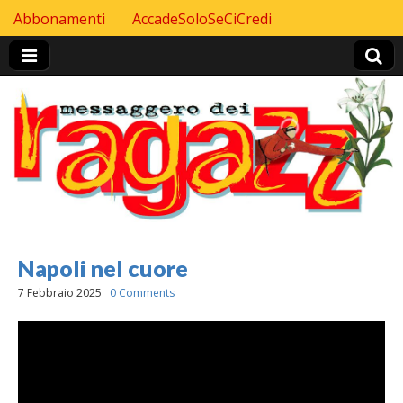
Skip to content
Abbonamenti
AccadeSoloSeCiCredi
Header Top menu
Napoli nel cuore
7 Febbraio 2025
0 Comments