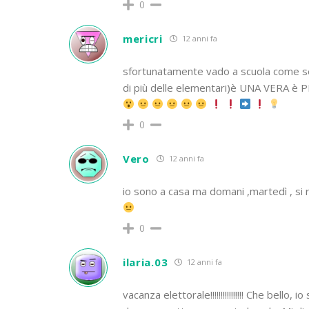
0
mericri
12 anni fa
sfortunatamente vado a scuola come sem
di più delle elementari)è UNA VERA è 
0
Vero
12 anni fa
io sono a casa ma domani ,martedì , si r
0
ilaria.03
12 anni fa
vacanza elettorale!!!!!!!!!!!!!!!! Che bel