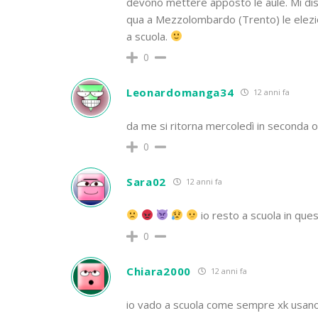
devono mettere apposto le aule. Mi dis
qua a Mezzolombardo (Trento) le elezion
a scuola.
0
Leonardomanga34
12 anni fa
da me si ritorna mercoledì in seconda 
0
Sara02
12 anni fa
io resto a scuola in questi
0
Chiara2000
12 anni fa
io vado a scuola come sempre xk usano 