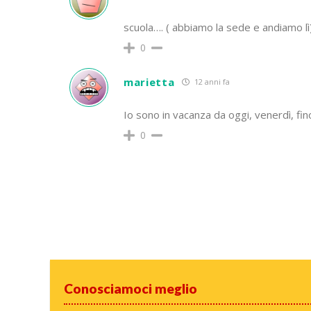
scuola…. ( abbiamo la sede e andiamo l
0
marietta
12 anni fa
Io sono in vacanza da oggi, venerdì, fi
0
Conosciamoci meglio