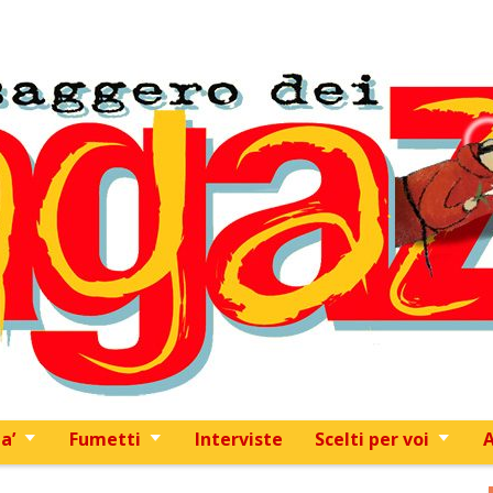
Skip to content
a’
Fumetti
Interviste
Scelti per voi
A