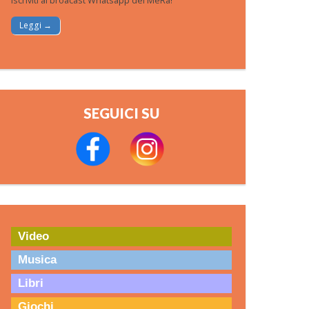
Iscriviti al broacast Whatsapp del MeRa!
Leggi →
SEGUICI SU
Video
Musica
Libri
Giochi