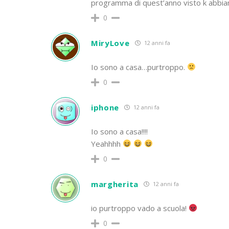
programma di quest’anno visto k abbi
0
MiryLove
12 anni fa
Io sono a casa…purtroppo.
0
iphone
12 anni fa
Io sono a casa!!!!
Yeahhhh
0
margherita
12 anni fa
io purtroppo vado a scuola!
0