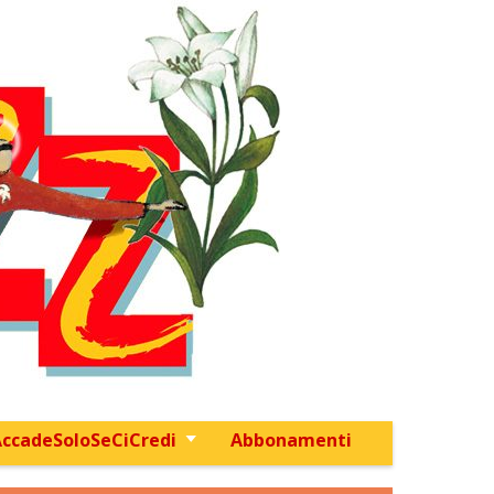
ccadeSoloSeCiCredi
Abbonamenti