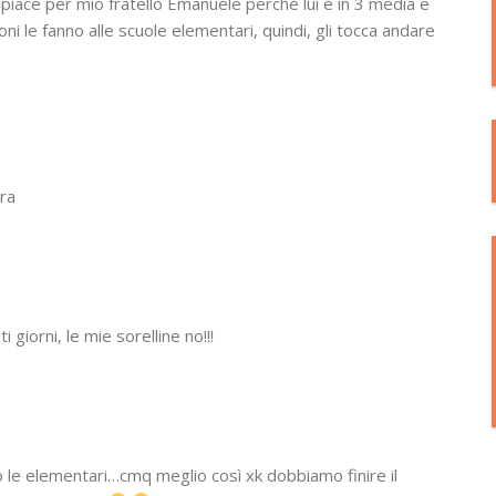
piace per mio fratello Emanuele perché lui è in 3 media e
i le fanno alle scuole elementari, quindi, gli tocca andare
ora
 giorni, le mie sorelline no!!!
le elementari…cmq meglio così xk dobbiamo finire il