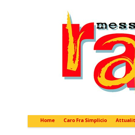
Home
Caro Fra Simplicio
Attualit
Main menu
Sub menu