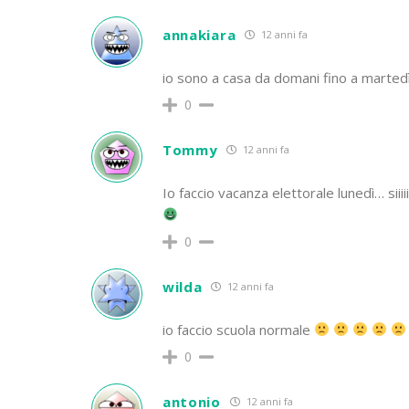
annakiara
12 anni fa
io sono a casa da domani fino a martedì
0
Tommy
12 anni fa
Io faccio vacanza elettorale lunedì… siiiiiiiiiiiiiiiiiiiiiiiiii
0
wilda
12 anni fa
io faccio scuola normale
0
antonio
12 anni fa