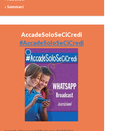
› Sommari
AccadeSoloSeCiCredi
#AccadeSoloSeCiCredi