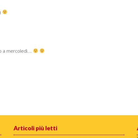
ì)
no a mercoledì….
Articoli più letti