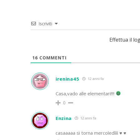
Iscriviti
Effettua il 
16
COMMENTI
irenina45
12 anni fa
Casa,vado alle elementari!!!!
0
Enzina
12 anni fa
casaaaaa si torna mercoledìììì ♥ ♥