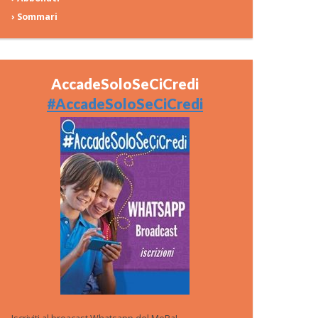
› Sommari
AccadeSoloSeCiCredi
#AccadeSoloSeCiCredi