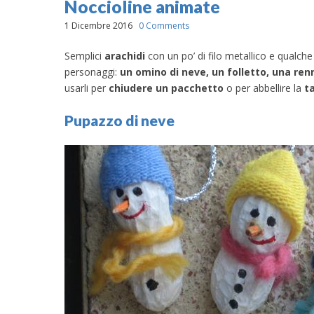
Noccioline animate
1 Dicembre 2016
0 Comments
Semplici
arachidi
con un po’ di filo metallico e qualche
personaggi:
un omino di neve, un folletto, una ren
usarli per
chiudere un pacchetto
o per abbellire la
t
Pupazzo di neve