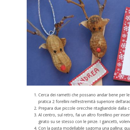
Cerca dei rametti che possano andar bene per le c
pratica 2 forellini nell’estremità superiore dell’ara
Prepara due piccole orecchie ritagliandole dalla car
Al centro, sul retro, fai un altro forellino per in
girato su se stesso con le pinze. I gancetti, volen
Con la pasta modellabile sagoma una pallina; quan