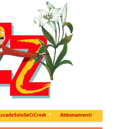
ccadeSoloSeCiCredi
Abbonamenti