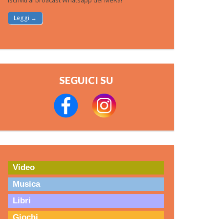
Iscriviti al broacast Whatsapp del MeRa!
Leggi →
SEGUICI SU
Video
Musica
Libri
Giochi