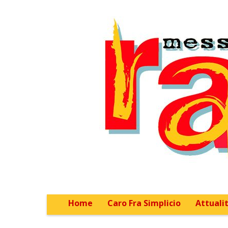
Home
Caro Fra Simplicio
Attualit
Main menu
Sub menu