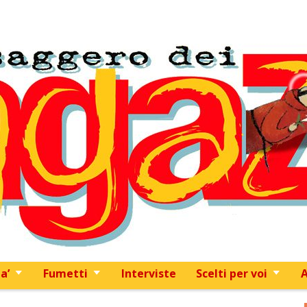
Skip to content
a’
Fumetti
Interviste
Scelti per voi
A