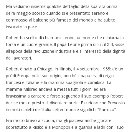
Ma vediamo insieme qualche dettaglio della sua vita prima
dell’8 maggio scorso quando si è presentato sereno e
commosso al balcone più famoso del mondo e ha subito
invocato la pace.
Robert ha scelto di chiamarsi Leone, un nome che richiama la
forza e un cuore grande. Il papa Leone prima di lui, il XIII, visse
all’epoca della rivoluzione industriale e si interessò della dignità
dei lavoratori.
Robert è nato a Chicago, in Illinois, il 4 settembre 1955: c’è un
po’ di Europa nelle sue origini, perché il papà era di origini
francesi e italiane e la mamma spagnola e caraibica. La
mamma Mildred andava a messa tutti i giorni ed era
bravissima a cantare e forse seguendo il suo esempio Robert
decise molto presto di diventare prete. Ѐ curioso che Prevosto
in molti dialetti dell’Italia settentrionale significhi “Parroco”.
Era molto bravo a scuola, ma gli piaceva anche giocare
soprattutto a Risiko e a Monopoli e a guardia e ladri con i suoi