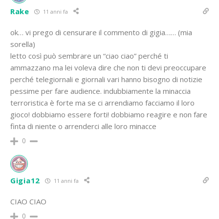
Rake
11 anni fa
ok… vi prego di censurare il commento di gigia…… (mia
sorella)
letto così può sembrare un “ciao ciao” perché ti
ammazzano ma lei voleva dire che non ti devi preoccupare
perché telegiornali e giornali vari hanno bisogno di notizie
pessime per fare audience. indubbiamente la minaccia
terroristica è forte ma se ci arrendiamo facciamo il loro
gioco! dobbiamo essere forti! dobbiamo reagire e non fare
finta di niente o arrenderci alle loro minacce
0
Gigia12
11 anni fa
CIAO CIAO
0