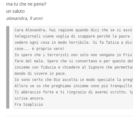
ma tu che ne pensi?
un saluto
alexandra, 9 anni
Cara Alexandra, hai ragione quando dici che se si ascoltan
telegiornali viene voglia di scappare perchè la paura risc
vedere ogni cosa in modo terribile. Si fa fatica a disting
cose... è proprio vero!

Io spero che i terroristi non solo non vengano in Friuli, 
fare del male. Spero che si convertano e per questo dobbia
insieme con fiducia e chiedere al Signore che permettano a
mondo di vivere in pace.

Io sono certo che Dio ascolta in modo speciale la preghier
Allora se so che preghiamo insieme sono più tranquillo!

Ti abbraccio forte e ti ringrazio di avermi scritto. Spero
scriva ancora.

Fra Simplicio