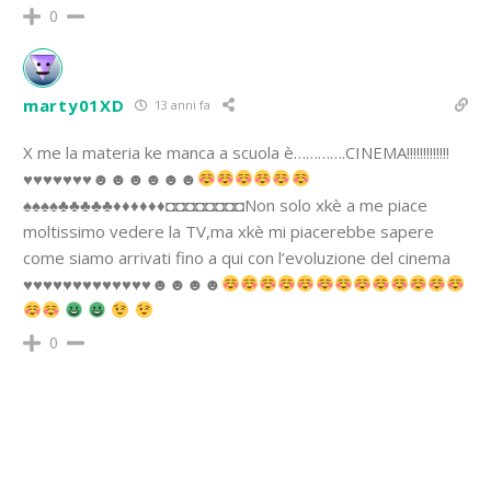
0
marty01XD
13 anni fa
X me la materia ke manca a scuola è………….CINEMA!!!!!!!!!!!!!
♥
♥
♥
♥
♥
♥
♥
☻☻☻☻☻☻
♠
♠
♠
♠
♣
♣
♣
♣
♣
♦
♦
♦
♦
♦
♦
◘◘◘◘◘◘◘◘Non solo xkè a me piace
moltissimo vedere la TV,ma xkè mi piacerebbe sapere
come siamo arrivati fino a qui con l’evoluzione del cinema
♥
♥
♥
♥
♥
♥
♥
♥
♥
♥
♥
♥
♥
☻☻☻☻
0