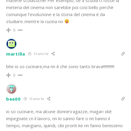
materie scolastiche! Per esempio, se a scuola ci fosse la
meteria del cinema non sarebbe poi così bello perchè
comunque l’evoluzione e la storia del cinema è da
studiare..mentre la cucina no
0
martilla
13 anni fa
bhe io so cucinare,ma nn è che sono tanto brava!!!!!!!!!!!!!
0
bea00
13 anni fa
io so cucinare, ma alcune donne\ragazze, magari xkè
impegnate cn il lavoro, nn lo sanno fare o nn hanno il
tempo, mangiano, quindi, cibi pronti ke nn fanno benissimo