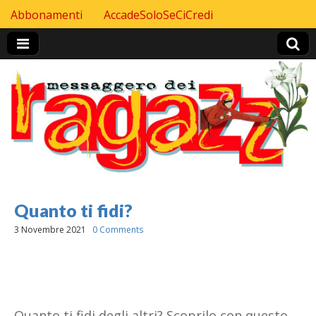
Skip to content
Abbonamenti
AccadeSoloSeCiCredi
Header Top menu
Quanto ti fidi?
3 Novembre 2021
0 Comments
Quanto ti fidi degli altri? Scoprilo con questo