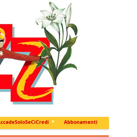
ccadeSoloSeCiCredi
Abbonamenti