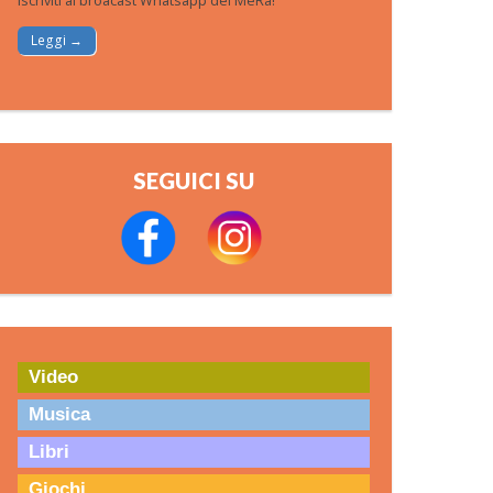
Iscriviti al broacast Whatsapp del MeRa!
Leggi →
SEGUICI SU
Video
Musica
Libri
Giochi