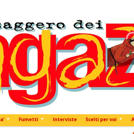
Skip to content
a’
Fumetti
Interviste
Scelti per voi
A