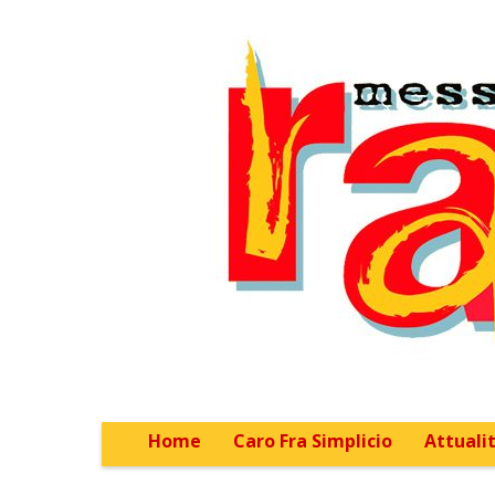
Home
Caro Fra Simplicio
Attualit
Main menu
Sub menu