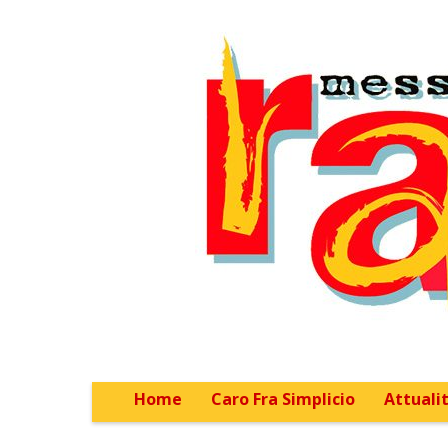
Home
Caro Fra Simplicio
Attualit
Main menu
Sub menu