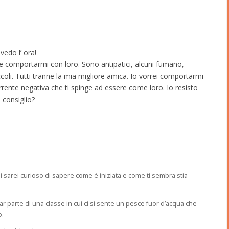
edo l’ ora!
 comportarmi con loro. Sono antipatici, alcuni fumano,
coli. Tutti tranne la mia migliore amica. Io vorrei comportarmi
ente negativa che ti spinge ad essere come loro. Io resisto
 consiglio?
i sarei curioso di sapere come è iniziata e come ti sembra stia
r parte di una classe in cui ci si sente un pesce fuor d’acqua che
o.