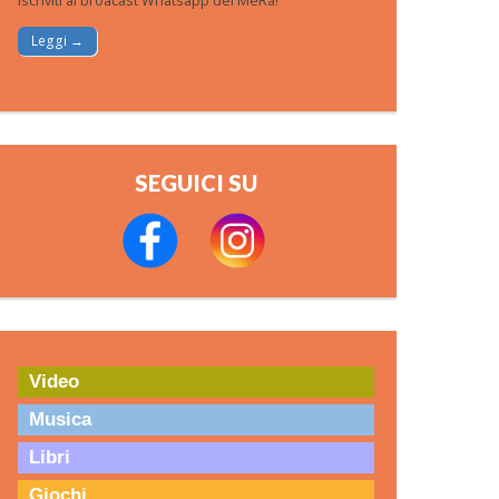
Iscriviti al broacast Whatsapp del MeRa!
Leggi →
SEGUICI SU
Video
Musica
Libri
Giochi