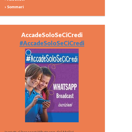
› Sommari
AccadeSoloSeCiCredi
#AccadeSoloSeCiCredi