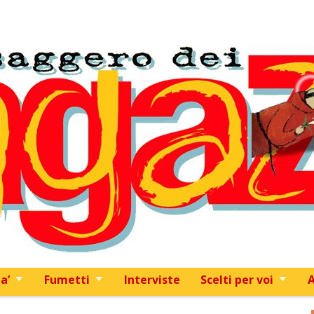
Skip to content
a’
Fumetti
Interviste
Scelti per voi
A