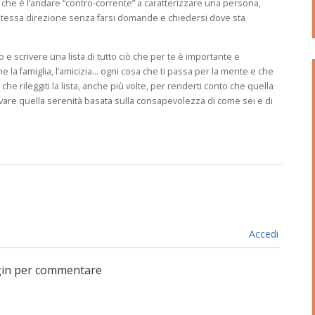
 che è l’andare “contro-corrente” a caratterizzare una persona,
a stessa direzione senza farsi domande e chiedersi dove sta
 e scrivere una lista di tutto ciò che per te è importante e
 la famiglia, l’amicizia… ogni cosa che ti passa per la mente e che
he rileggiti la lista, anche più volte, per renderti conto che quella
trovare quella serenità basata sulla consapevolezza di come sei e di
Accedi
login per commentare