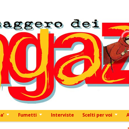
Skip to content
a’
Fumetti
Interviste
Scelti per voi
A