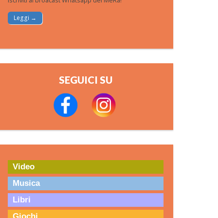
Iscriviti al broacast Whatsapp del MeRa!
Leggi →
SEGUICI SU
Video
Musica
Libri
Giochi