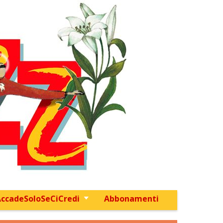
ccadeSoloSeCiCredi
Abbonamenti