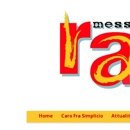
Home
Caro Fra Simplicio
Attualit
Main menu
Sub menu