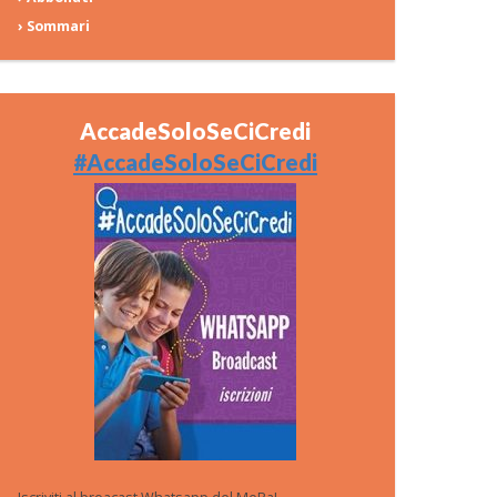
› Sommari
AccadeSoloSeCiCredi
#AccadeSoloSeCiCredi