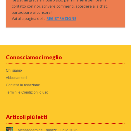
Registrati gratis al nostro sito, per rimanere sempre in
contatto con noi, scrivere commenti, accedere alla chat,
partecipare ai concorsi!
Vai alla pagina della
REGISTRAZIONE
Conosciamoci meglio
Chi siamo
Abbonamenti
Contatta la redazione
Termini e Condizioni d’uso
Articoli più letti
Messaggero dei Ragazzi Luglio 2026