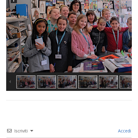
1
/
10
Iscriviti
Accedi