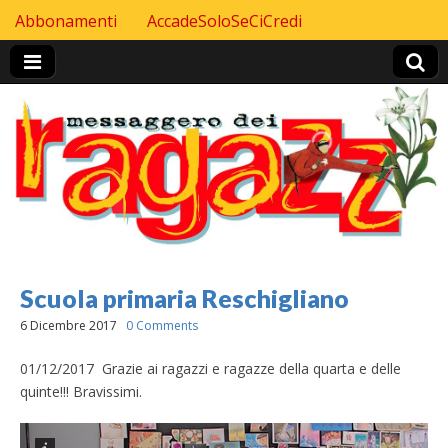
Skip to content
Abbonamenti
AccadeSoloSeCiCredi
Header Top menu
Scuola primaria Reschigliano
6 Dicembre 2017
0 Comments
01/12/2017 Grazie ai ragazzi e ragazze della quarta e delle
quinte!!! Bravissimi.