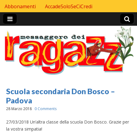
Skip to content
Abbonamenti
AccadeSoloSeCiCredi
Header Top menu
Scuola secondaria Don Bosco –
Padova
28 Marzo 2018
0 Comments
27/03/2018 Un’altra classe della scuola Don Bosco. Grazie per
la vostra simpatia!