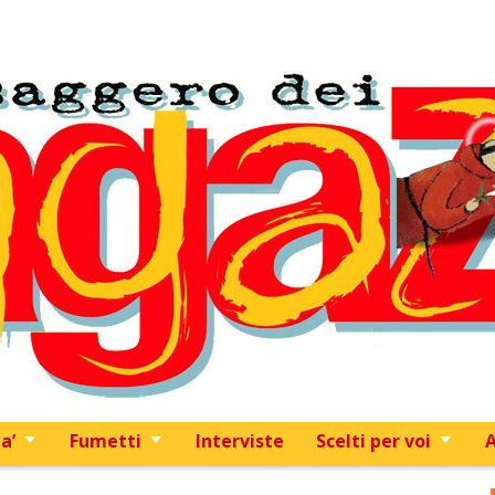
Skip to content
a’
Fumetti
Interviste
Scelti per voi
A