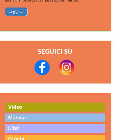
Iscriviti al broacast Whatsapp del MeRa!
Leggi →
SEGUICI SU
Video
Musica
Libri
Giochi