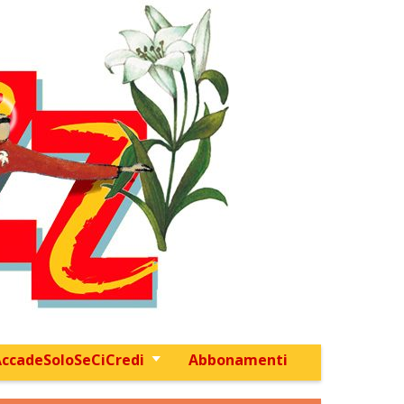
ccadeSoloSeCiCredi
Abbonamenti