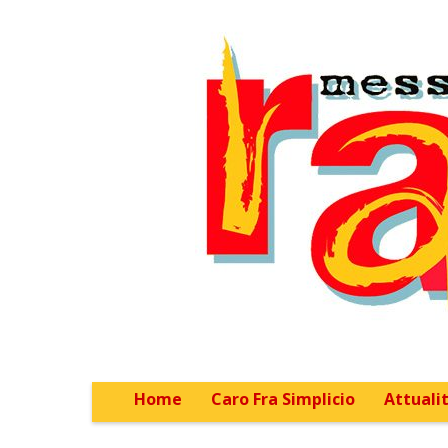
Home
Caro Fra Simplicio
Attualit
Main menu
Sub menu