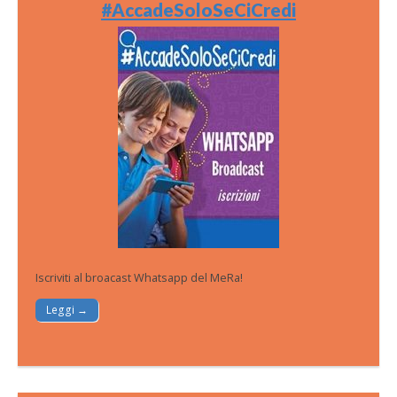
#AccadeSoloSeCiCredi
Iscriviti al broacast Whatsapp del MeRa!
Leggi →