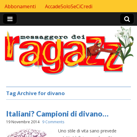
Skip to content
Abbonamenti
AccadeSoloSeCiCredi
Header Top menu
Tag Archive for divano
Italiani? Campioni di divano…
19 Novembre 2014
9 Comments
Uno stile di vita sano prevede