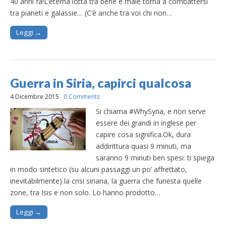
40 anni fa!L’eterna lotta tra bene e male torna a combattersi
tra pianeti e galassie… (C’è anche tra voi chi non…
Leggi →
Guerra in Siria, capirci qualcosa
4 Dicembre 2015
0 Comments
Si chiama #WhySyria, e non serve
essere dei grandi in inglese per
capire cosa significa.Ok, dura
addirittura quasi 9 minuti, ma
saranno 9 minuti ben spesi: ti spiega
in modo sintetico (su alcuni passaggi un po’ affrettato,
inevitabilmente) la crisi siriana, la guerra che funesta quelle
zone, tra Isis e non solo. Lo hanno prodotto…
Leggi →