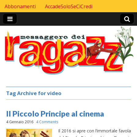
Skip to content
Abbonamenti
AccadeSoloSeCiCredi
Header Top menu
Tag Archive for video
Il Piccolo Principe al cinema
4 Gennaio 2016
4 Comments
Il 2016 si apre con l’immortale favola