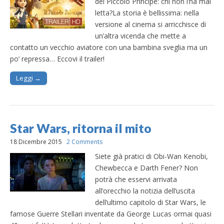
del Piccolo Principe: chi non l’ha mai
letta?La storia è bellissima: nella
versione al cinema si arricchisce di
un’altra vicenda che mette a
contatto un vecchio aviatore con una bambina sveglia ma un
po’ repressa… Eccovi il trailer!
Leggi →
Star Wars, ritorna il mito
18 Dicembre 2015
2 Comments
Siete già pratici di Obi-Wan Kenobi,
Chewbecca e Darth Fener? Non
potrà che esservi arrivata
all’orecchio la notizia dell’uscita
dell’ultimo capitolo di Star Wars, le
famose Guerre Stellari inventate da George Lucas ormai quasi