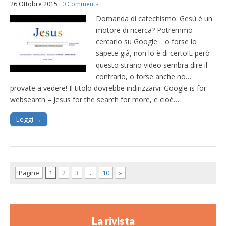
26 Ottobre 2015
0 Comments
Domanda di catechismo: Gesù è un
motore di ricerca? Potremmo
cercarlo su Google… o forse lo
sapete già, non lo è di certo!E però
questo strano video sembra dire il
contrario, o forse anche no…
provate a vedere! Il titolo dovrebbe indirizzarvi: Google is for
websearch – Jesus for the search for more, e cioè…
Leggi →
Pagine
1
2
3
…
10
»
La rivista