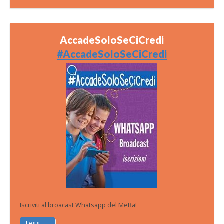
AccadeSoloSeCiCredi
#AccadeSoloSeCiCredi
Iscriviti al broacast Whatsapp del MeRa!
Leggi →