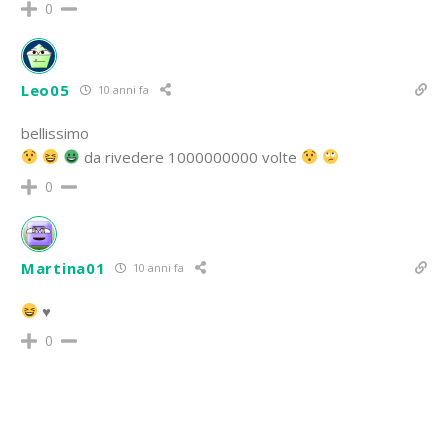
0
Leo05
10 anni fa
bellissimo
da rivedere 1000000000 volte
0
Martina01
10 anni fa
♥
0