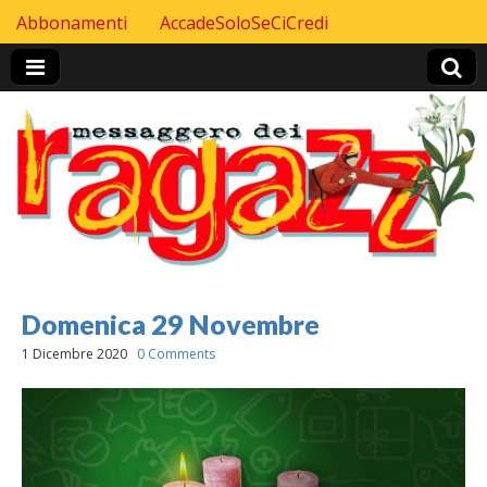
Skip to content
Abbonamenti
AccadeSoloSeCiCredi
Header Top menu
Domenica 29 Novembre
1 Dicembre 2020
0 Comments