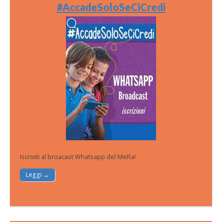
#AccadeSoloSeCiCredi
Iscriviti al broacast Whatsapp del MeRa!
Leggi →