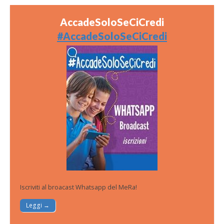
AccadeSoloSeCiCredi
#AccadeSoloSeCiCredi
Iscriviti al broacast Whatsapp del MeRa!
Leggi →