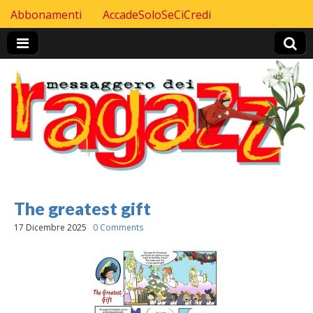
Skip to content
Abbonamenti
AccadeSoloSeCiCredi
Header Top menu
The greatest gift
17 Dicembre 2025
0 Comments