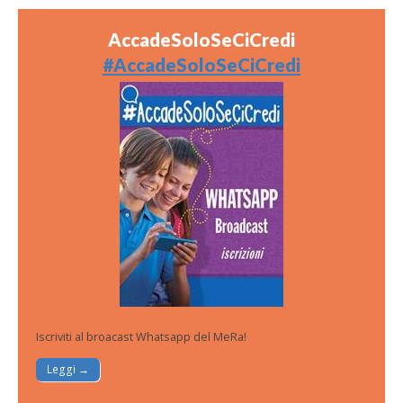
AccadeSoloSeCiCredi
#AccadeSoloSeCiCredi
Iscriviti al broacast Whatsapp del MeRa!
Leggi →