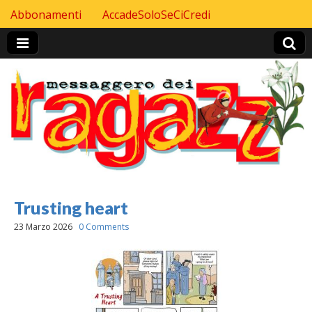
Skip to content
Abbonamenti
AccadeSoloSeCiCredi
Header Top menu
Trusting heart
23 Marzo 2026
0 Comments