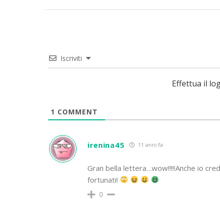
Iscriviti
Effettua il 
1
COMMENT
irenina45
11 anni fa
Gran bella lettera…wow!!!!!Anche io cr
fortunati!
0