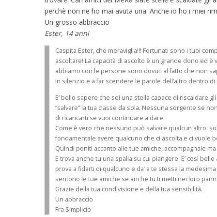
perchè non ne ho mai avuta una. Anche io ho i miei rimor
Un grosso abbraccio
Ester, 14 anni
Caspita Ester, che meraviglia!!! Fortunati sono i tuoi com
ascoltare! La capacità di ascolto è un grande dono ed è v
abbiamo con le persone sono dovuti al fatto che non sa
in silenzio e a far scendere le parole dell’altro dentro di
E’ bello sapere che sei una stella capace di riscaldare gl
“salvare” la tua classe da sola. Nessuna sorgente se non
di ricaricarti se vuoi continuare a dare.
Come è vero che nessuno può salvare qualcun altro: solo
fondamentale avere qualcuno che ci ascolta e ci vuole be
Quindi poniti accanto alle tue amiche, accompagnale ma 
E trova anche tu una spalla su cui piangere. E’ così bello
prova a fidarti di qualcuno e da’ a te stessa la medesima p
sentono le tue amiche se anche tu ti metti nei loro panni
Grazie della tua condivisione e della tua sensibilità.
Un abbraccio
Fra Simplicio