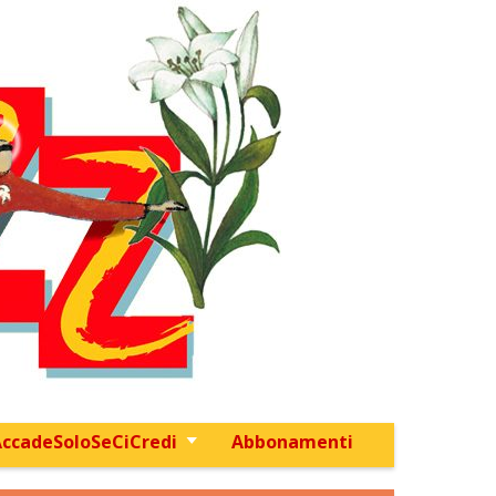
ccadeSoloSeCiCredi
Abbonamenti