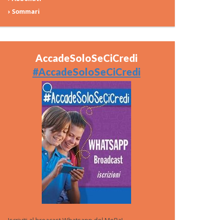
› Sommari
AccadeSoloSeCiCredi
#AccadeSoloSeCiCredi