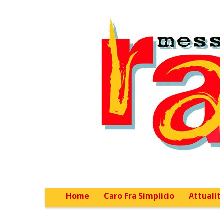
Home
Caro Fra Simplicio
Attualit
Main menu
Sub menu