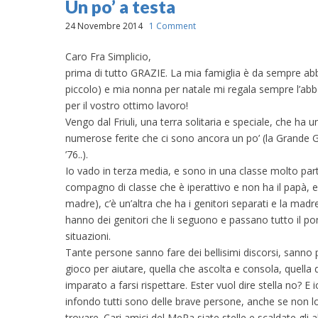
Un po’ a testa
24 Novembre 2014
1 Comment
Caro Fra Simplicio,
prima di tutto GRAZIE. La mia famiglia è da sempre a
piccolo) e mia nonna per natale mi regala sempre l’ab
per il vostro ottimo lavoro!
Vengo dal Friuli, una terra solitaria e speciale, che h
numerose ferite che ci sono ancora un po’ (la Grande Gu
’76..).
Io vado in terza media, e sono in una classe molto parti
compagno di classe che è iperattivo e non ha il papà,
madre), c’è un’altra che ha i genitori separati e la mad
hanno dei genitori che li seguono e passano tutto il po
situazioni.
Tante persone sanno fare dei bellisimi discorsi, sanno p
gioco per aiutare, quella che ascolta e consola, quell
imparato a farsi rispettare. Ester vuol dire stella no? E i
infondo tutti sono delle brave persone, anche se non
trovare. Cari amici del MeRa siate stelle e scaldate gli al