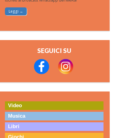
Iscriviti al broacast Whatsapp del MeRa!
Leggi →
SEGUICI SU
Video
Musica
Libri
Giochi