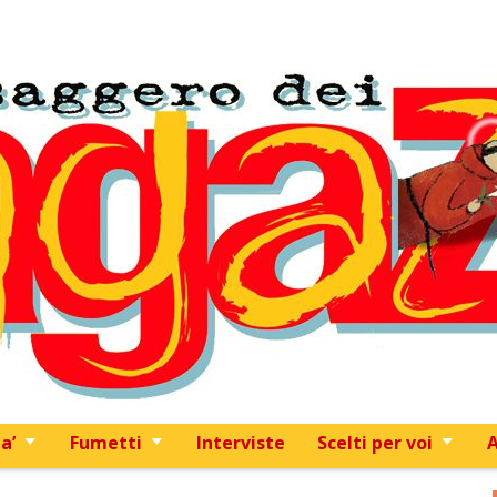
Skip to content
a’
Fumetti
Interviste
Scelti per voi
A