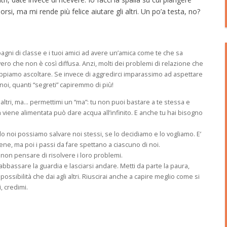
si, ma mi rende più felice aiutare gli altri. Un po’a testa, no?
pagni di classe e i tuoi amici ad avere un’amica come te che sa
ero che non è così diffusa. Anzi, molti dei problemi di relazione che
ppiamo ascoltare. Se invece di aggredirci imparassimo ad aspettare
 noi, quanti “segreti” capiremmo di più!
i altri, ma… permettimi un “ma”: tu non puoi bastare a te stessa e
 viene alimentata può dare acqua all’infinito. E anche tu hai bisogno
 noi possiamo salvare noi stessi, se lo decidiamo e lo vogliamo. E’
ne, ma poi i passi da fare spettano a ciascuno di noi.
non pensare di risolvere i loro problemi.
 abbassare la guardia e lasciarsi andare. Metti da parte la paura,
ossibilità che dai agli altri. Riuscirai anche a capire meglio come si
, credimi.