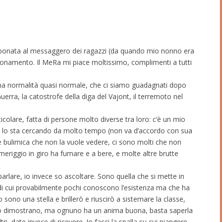
bbonata al messaggero dei ragazzi (da quando mio nonno era
bonamento. Il MeRa mi piace moltissimo, complimenti a tutti
a una normalità quasi normale, che ci siamo guadagnati dopo
erra, la catostrofe della diga del Vajont, il terremoto nel
colare, fatta di persone molto diverse tra loro: c’è un mio
 e lo sta cercando da molto tempo (non va d’accordo con sua
re bulimica che non la vuole vedere, ci sono molti che non
meriggio in giro ha fumare e a bere, e molte altre brutte
arlare, io invece so ascoltare. Sono quella che si mette in
a di cui provabilmente pochi conoscono l’esistenza ma che ha
o sono una stella e brillerò e riuscirò a sistemare la classe,
 lo dimostrano, ma ognuno ha un anima buona, basta saperla
tri, date invece di ricevere. Io facci la spalla su cui piangere