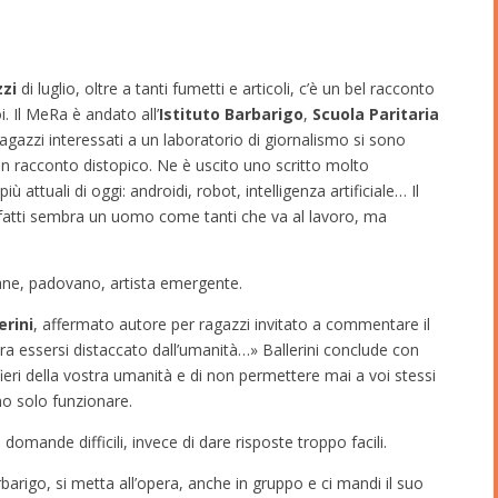
zi
di luglio, oltre a tanti fumetti e articoli, c’è un bel racconto
i. Il MeRa è andato all’
Istituto Barbarigo
,
Scuola Paritaria
agazzi interessati a un laboratorio di giornalismo si sono
 un racconto distopico. Ne è uscito uno scritto molto
iù attuali di oggi: androidi, robot, intelligenza artificiale… Il
nfatti sembra un uomo come tanti che va al lavoro, ma
ane, padovano, artista emergente.
erini
, affermato autore per ragazzi invitato a commentare il
a essersi distaccato dall’umanità…» Ballerini conclude con
eri della vostra umanità e di non permettere mai a voi stessi
ono solo funzionare.
mande difficili, invece di dare risposte troppo facili.
arigo, si metta all’opera, anche in gruppo e ci mandi il suo