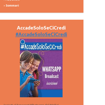
› Sommari
AccadeSoloSeCiCredi
#AccadeSoloSeCiCredi