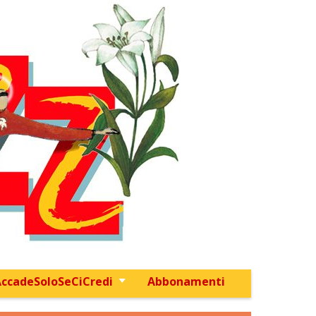
ccadeSoloSeCiCredi
Abbonamenti