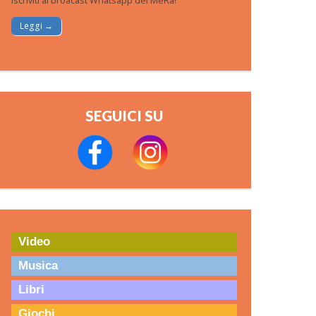
Iscriviti al broacast Whatsapp del MeRa!
Leggi →
SEGUICI SU
Video
Musica
Libri
Giochi