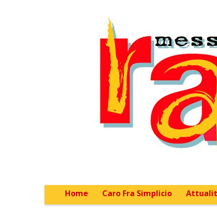
Home
Caro Fra Simplicio
Attualit
Main menu
Sub menu