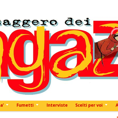
Skip to content
a’
Fumetti
Interviste
Scelti per voi
A