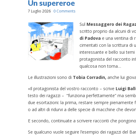
Un supereroe
7 Luglio 2026
0 Comments
Sul
Messaggero dei Ragaz
scritto proprio da alcuni di vo
di Padova
e una ventina di r
cimentati con la scrittura di
interessante e bello sui temi p
protagonista del racconto i
qualcosa non torna…
Le illustrazioni sono di
Tobia Corradin,
anche lui giov
«Il protagonista del vostro racconto – scrive
Luigi Ball
testo dei ragazzi – “funziona perfettamente” ma sembr
due esortazioni: la prima, restare sempre pienamente fi
o ad altri di ridurvi a delle specie di macchine che dev
E secondo, continuate a scrivere racconti che pongono do
Se qualcuno vuole seguire l’esempio dei ragazzi del Barb