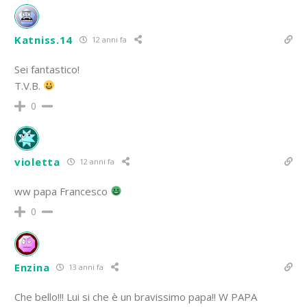
Katniss.14
12 anni fa
Sei fantastico!
T.V.B.
0
violetta
12 anni fa
ww papa Francesco
0
Enzina
13 anni fa
Che bello!!! Lui si che è un bravissimo papa!! W PAPA