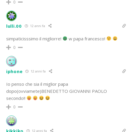
0
lulli.00
12 anni fa
simpaticisssimo il migliorre!
w papa francesco!
0
iphone
12 anni fa
Io penso che sia il miglior papa
dopo(ovviamete)BENEDETTO GIOVANNI PAOLO
secondo!!
0
kikkiko
12 anni fa