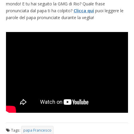
mondo! E tu hai seguito la GMG di Rio? Quale frase
pronunciata dal papa ti ha colpito?
Clicca qui
puoi leggere le
parole del papa pronunciate durante la veglia!
Tags:
papa Francesco