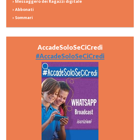
› Messaggero dei Ragazzi digitale
› Abbonati
› Sommari
AccadeSoloSeCiCredi
#AccadeSoloSeCiCredi