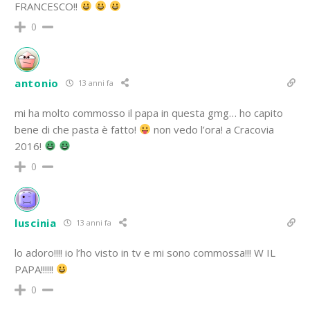
FRANCESCO!!
0
antonio
13 anni fa
mi ha molto commosso il papa in questa gmg… ho capito
bene di che pasta è fatto!
non vedo l’ora! a Cracovia
2016!
0
luscinia
13 anni fa
lo adoro!!!! io l’ho visto in tv e mi sono commossa!!! W IL
PAPA!!!!!!
0