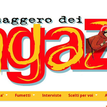
Skip to content
a’
Fumetti
Interviste
Scelti per voi
A