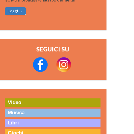
Iscriviti al broacast Whatsapp del MeRa!
Leggi →
SEGUICI SU
Video
Musica
Libri
Giochi