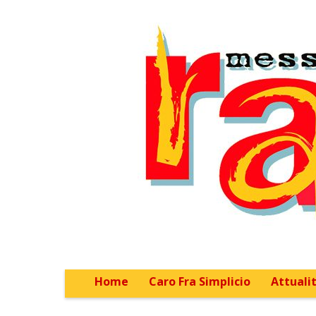
Home
Caro Fra Simplicio
Attualit
Main menu
Sub menu