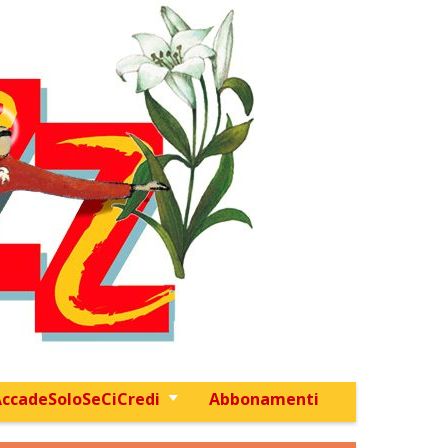
ccadeSoloSeCiCredi
Abbonamenti