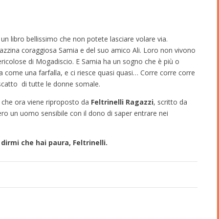
un libro bellissimo che non potete lasciare volare via.
gazzina coraggiosa Samia e del suo amico Ali. Loro non vivono
ericolose di Mogadiscio. E Samia ha un sogno che è più o
a come una farfalla, e ci riesce quasi quasi… Corre corre corre
riscatto di tutte le donne somale.
e che ora viene riproposto da
Feltrinelli Ragazzi
, scritto da
ro un uomo sensibile con il dono di saper entrare nei
irmi che hai paura, Feltrinelli.