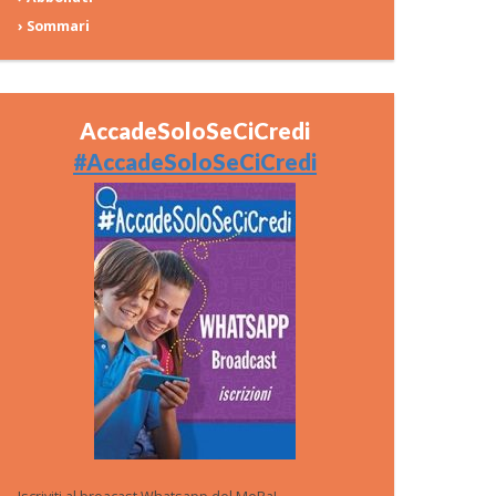
› Sommari
AccadeSoloSeCiCredi
#AccadeSoloSeCiCredi