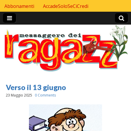
Skip to content
Abbonamenti
AccadeSoloSeCiCredi
Header Top menu
Verso il 13 giugno
23 Maggio 2025
0 Comments