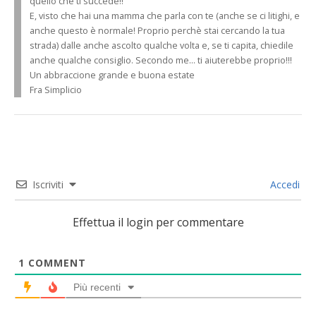
quello che ti succede!!
E, visto che hai una mamma che parla con te (anche se ci litighi, e
anche questo è normale! Proprio perchè stai cercando la tua
strada) dalle anche ascolto qualche volta e, se ti capita, chiedile
anche qualche consiglio. Secondo me… ti aiuterebbe proprio!!!
Un abbraccione grande e buona estate
Fra Simplicio
Iscriviti
Accedi
Effettua il login per commentare
1
COMMENT
Più recenti