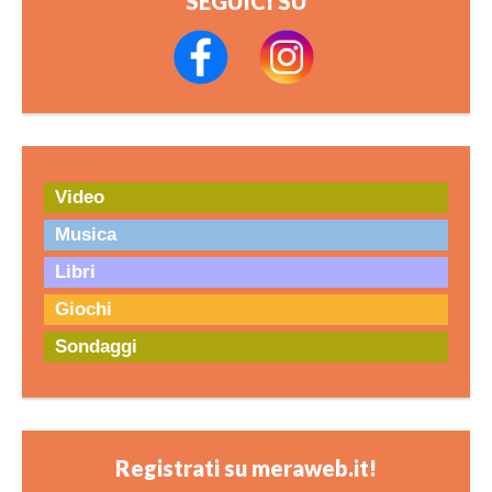
SEGUICI SU
Video
Musica
Libri
Giochi
Sondaggi
Registrati su meraweb.it!