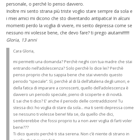
personale, o perché lo penso davvero.
Inoltre mi sento strana più triste voglio stare sempre da sola e
i miei amici mi dicono che sto diventando antipatica! In alcuni
momenti perdo la voglia di vivere, mi sento depressa come se
nessuno mi volesse bene, che devo fare? ti prego aiutami!!!!!!!
Gloria, 13 anni
Cara Gloria,
mi permetti una domanda? Perchè neghi con tua madre che stai
entrando nell’adolescenza? Solo perchè lo dice lei? Perchè
penso proprio che tu sappia bene che stai vivendo questo
periodo “speciale”. Sì, perchè al di là dell’altalena degli umori, e
della fatica di imparare a conoscerti, quello dell’adolescenza è
davvero un periodo speciale, pieno di scoperte e di novità.
E sai che ti dico? E’ anche il periodo delle contraddizioni! Tu
stessa dici: ho voglia di stare da sola… ma ti senti depressa come
se nessuno ti volesse bene! Ma se, da quello che dici,
sembrerebbe che fossi proprio tu a non aver voglia di farti voler
bene???
Ti dico questo perchè ti stia serena. Non c’è niente di strano in