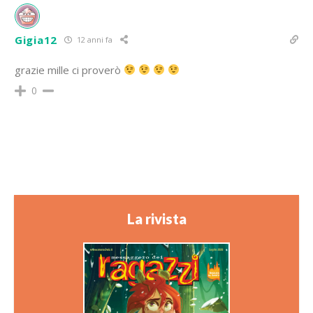
Gigia12
12 anni fa
grazie mille ci proverò
0
La rivista