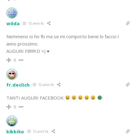
wilda
12 anni fa
Nemmeno io ho fb ma se mi comporto bene lo faccio l
anno prossimo.
AUGURI FB!!!!!!:D =) ♥
0
fr.declich
12 anni fa
TANTI AUGURI FACEBOOK
0
kikkiko
12 anni fa