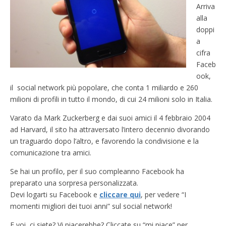
Arriva
alla
doppi
a
cifra
Faceb
ook,
il social network più popolare, che conta 1 miliardo e 260
milioni di profili in tutto il mondo, di cui 24 milioni solo in Italia.
Varato da Mark Zuckerberg e dai suoi amici il 4 febbraio 2004
ad Harvard, il sito ha attraversato l’intero decennio divorando
un traguardo dopo l’altro, e favorendo la condivisione e la
comunicazione tra amici.
Se hai un profilo, per il suo compleanno Facebook ha
preparato una sorpresa personalizzata.
Devi logarti su Facebook e
cliccare qui
, per vedere “I
momenti migliori dei tuoi anni” sul social network!
E voi, ci siete? Vi piacerebbe? Cliccate su “mi piace” per