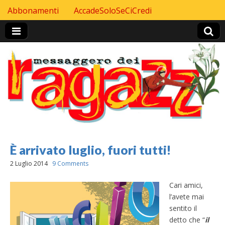
Skip to content
Abbonamenti
AccadeSoloSeCiCredi
Header Top menu
È arrivato luglio, fuori tutti!
2 Luglio 2014
9 Comments
Cari amici,
l’avete mai
sentito il
detto che “
il