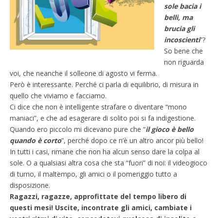
sole bacia i
belli, ma
brucia gli
incoscienti
”?
So bene che
non riguarda
voi, che neanche il solleone di agosto vi ferma.
Però è interessante. Perché ci parla di equilibrio, di misura in
quello che viviamo e facciamo.
Ci dice che non è intelligente strafare o diventare “mono
maniaci”, e che ad esagerare di solito poi si fa indigestione.
Quando ero piccolo mi dicevano pure che “
il gioco è bello
quando è corto
”, perché dopo ce n’è un altro ancor più bello!
In tutti i casi, rimane che non ha alcun senso dare la colpa al
sole. O a qualsiasi altra cosa che sta “fuori” di noi: il videogioco
di turno, il maltempo, gli amici o il pomeriggio tutto a
disposizione.
Ragazzi, ragazze, approfittate del tempo libero di
questi mesi! Uscite, incontrate gli amici, cambiate i