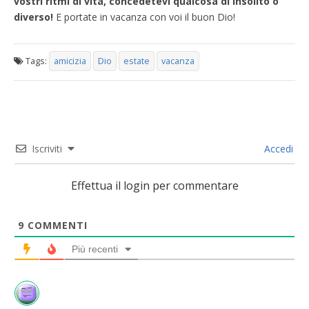
vostri ritmi di vita, concedetevi qualcosa di insolito o
diverso!
E portate in vacanza con voi il buon Dio!
Tags:
amicizia
Dio
estate
vacanza
Iscriviti
Accedi
Effettua il login per commentare
9
COMMENTI
Più recenti