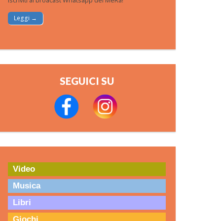
Iscriviti al broacast Whatsapp del MeRa!
Leggi →
SEGUICI SU
Video
Musica
Libri
Giochi