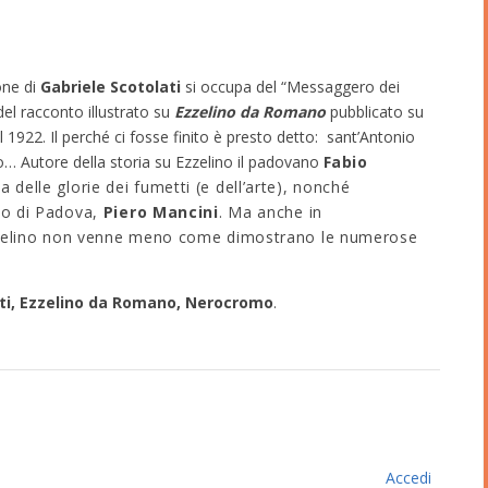
one di
Gabriele Scotolati
si occupa del “Messaggero dei
el racconto illustrato su
Ezzelino da Romano
pubblicato su
l 1922. Il perché ci fosse finito è presto detto: sant’Antonio
no… Autore della storia su Ezzelino il padovano
F
abio
a delle glorie dei fumetti (e dell’arte), nonché
ico di Padova,
Piero Mancini
. Ma anche in
zzelino non venne meno come dimostrano le numerose
ati, Ezzelino da Romano, Nerocromo
.
Accedi