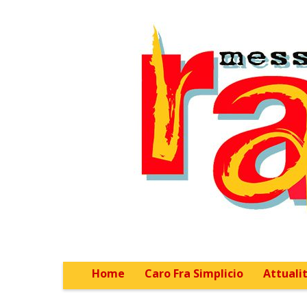
Home
Caro Fra Simplicio
Attualit
Main menu
Sub menu