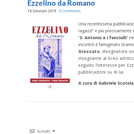
Ezzelino da Romano
18 Gennaio 2018
0 Comments
Una recentissima pubblicazi
ragazzi” e più precisamente d
“
S. Antonio e i fanciulli
” ne
incontrò il famigerato tiran
Grossato
; disegnatore un
insegnante al liceo artist
seguito
l’interesse per E
pubblicazioni su di lui.
A cura di Gabriele Scotol
Iscriviti