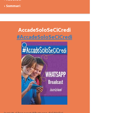
› Sommari
AccadeSoloSeCiCredi
#AccadeSoloSeCiCredi