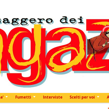
Skip to content
a’
Fumetti
Interviste
Scelti per voi
A