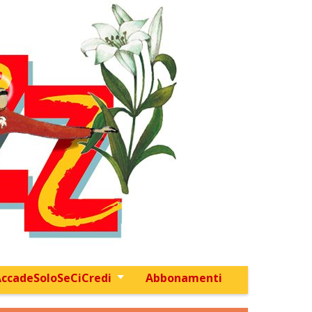
ccadeSoloSeCiCredi
Abbonamenti