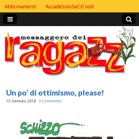
Skip to content
Abbonamenti
AccadeSoloSeCiCredi
Header Top menu
Un po’ di ottimismo, please!
15 Gennaio 2018
0 Comments