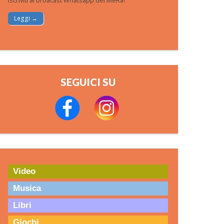
Iscriviti al broacast Whatsapp del MeRa!
Leggi →
SEGUICI SU
Video
Musica
Libri
Giochi