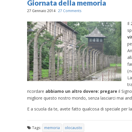
Giornata della memoria
27 Gennaio 2014
27 Comments
Il
sp
vi
pe
An
al
fa
(
n
La
tr
ricordare
abbiamo un altro dovere: pregare
il Signo
migliore questo nostro mondo, senza lasciarci mai andar
E a scuola da te, avete fatto qualcosa di speciale per 
Tags:
memoria
olocausto