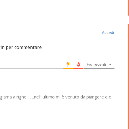
Accedi
login per commentare
Più recenti
pigiama a righe ……nell’ ultimo mi è venuto da piangere e o