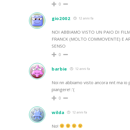
0
gio2002
12 anni fa
NOI ABBIAMO VISTO UN PAIO DI FIL
FRANCK (MOLTO COMMOVENTE) E ARR
SENSO
0
barbie
12 anni fa
Noi nn abbiamo visto ancora nnt ma io p
piangere! :'(
0
wilda
12 anni fa
No!