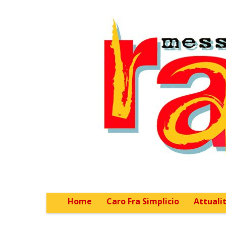
Home
Caro Fra Simplicio
Attualit
Main menu
Sub menu