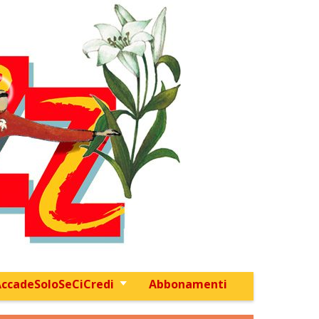
ccadeSoloSeCiCredi
Abbonamenti