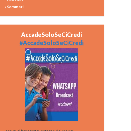
› Sommari
AccadeSoloSeCiCredi
#AccadeSoloSeCiCredi