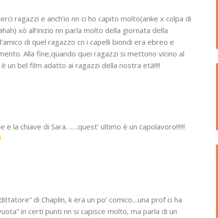
rci ragazzi e anch’io nn ci ho capito molto(anke x colpa di
hah) xò all’inizio nn parla molto della giornata della
l’amico di quel ragazzo cn i capelli biondi era ebreo e
ento. Alla fine,quando quei ragazzi si mettono vicino al
 un bel film adatto ai ragazzi della nostra età!!!!
he e la chiave di Sara…….quest’ ultimo è un capolavoro!!!!!!
 dittatore” di Chaplin, k era un po’ comico…una prof ci ha
vuota” in certi punti nn si capisce molto, ma parla di un