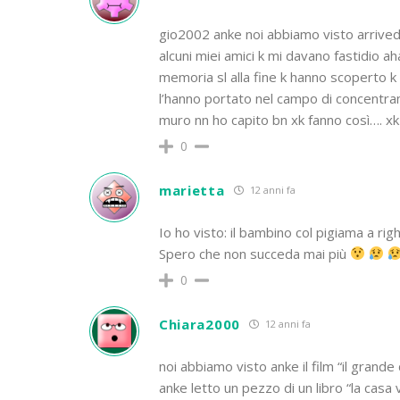
gio2002 anke noi abbiamo visto arrivede
alcuni miei amici k mi davano fastidio aha
memoria sl alla fine k hanno scoperto k 
l’hanno portato nel campo di concentram
muro nn ho capito bn xk fanno così…. xk è
0
marietta
12 anni fa
Io ho visto: il bambino col pigiama a rig
Spero che non succeda mai più
0
Chiara2000
12 anni fa
noi abbiamo visto anke il film “il grande
anke letto un pezzo di un libro “la casa 