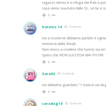
ragazzo ebreo k si rifugia dai frati e po
casa viene svuotata dalle SS…xò lui si 
0
Katniss.14
12 anni fa
noi a scuola ne abbiamo parlato e ognu
memoria della Shoah.
Non riesco a credere che l’uomo sia arr
Spero che NON SUCCEDA MAI PIU’!!!!!!
0
Sara02
12 anni fa
noi abbiamo guardato ” l’ isola in via degl
0
saradog10
12 anni fa