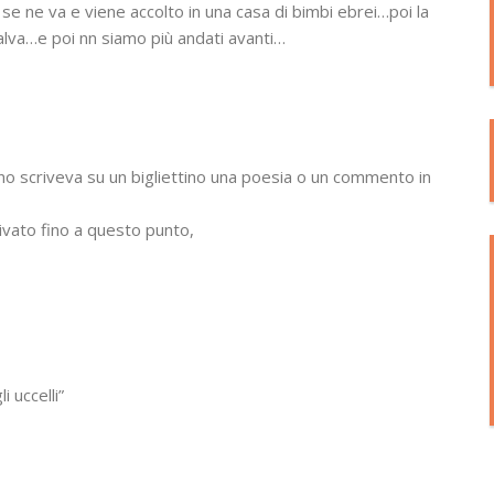
i se ne va e viene accolto in una casa di bimbi ebrei…poi la
salva…e poi nn siamo più andati avanti…
no scriveva su un bigliettino una poesia o un commento in
ivato fino a questo punto,
i uccelli”