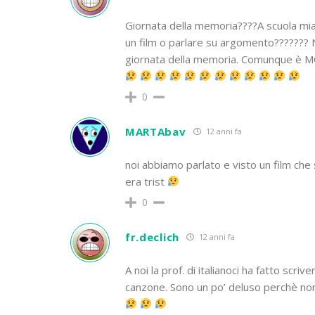
Giornata della memoria????A scuola mi
un film o parlare su argomento??????? Nu
giornata della memoria. Comunque è 
0
MARTAbav
12 anni fa
noi abbiamo parlato e visto un film che s
era trist
0
fr.declich
12 anni fa
A noi la prof. di italianoci ha fatto scri
canzone. Sono un po’ deluso perchè no