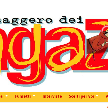
Skip to content
a’
Fumetti
Interviste
Scelti per voi
A