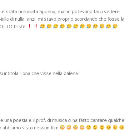
a è stata nominata appena, ma nn potevano farci vedere
lla di nulla, anzi, mi stavo proprio scordando che fosse la
MOLTO triste
i intitola “jona che visse nella balena”
vere una poesia e il prof. di musica ci ha fatto cantare qualche
n abbiamo visto nessun film