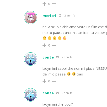
0
mericri
12 anni fa
noi a scuola abbiamo visto un film che dura
molto paura ; una mia amica sta va per
0
conte
12 anni fa
ladymimi sappi che non mi piace NESS
del mio paese
ciao
0
conte
12 anni fa
ladymimi che vuoi?