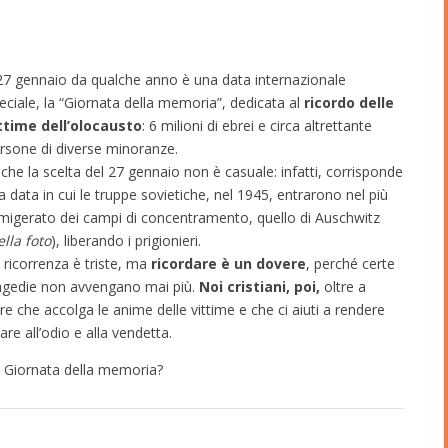
 27 gennaio da qualche anno è una data internazionale
eciale, la “Giornata della memoria”, dedicata al
ricordo delle
ttime dell’olocausto
: 6 milioni di ebrei e circa altrettante
rsone di diverse minoranze.
che la scelta del 27 gennaio non è casuale: infatti, corrisponde
la data in cui le truppe sovietiche, nel 1945, entrarono nel più
migerato dei campi di concentramento, quello di Auschwitz
ella foto
), liberando i prigionieri.
 ricorrenza è triste, ma
ricordare è un dovere
, perché certe
agedie non avvengano mai più.
Noi cristiani, poi,
oltre a
re che accolga le anime delle vittime e che ci aiuti a rendere
e all’odio e alla vendetta.
la Giornata della memoria?