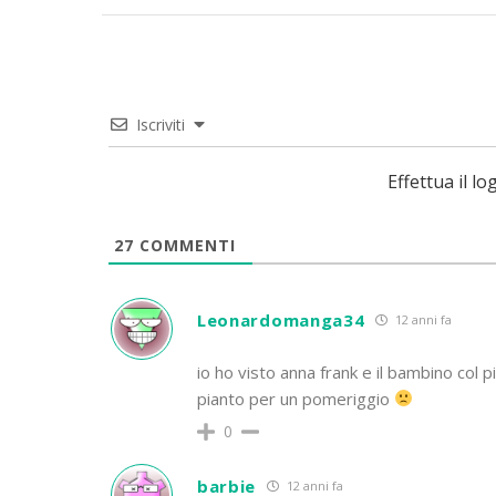
Iscriviti
Effettua il 
27
COMMENTI
Leonardomanga34
12 anni fa
io ho visto anna frank e il bambino col 
pianto per un pomeriggio
0
barbie
12 anni fa