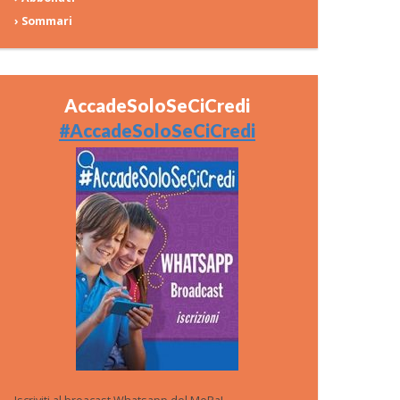
› Sommari
AccadeSoloSeCiCredi
#AccadeSoloSeCiCredi