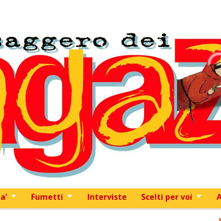
Skip to content
a’
Fumetti
Interviste
Scelti per voi
A