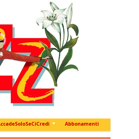
ccadeSoloSeCiCredi
Abbonamenti