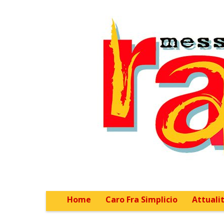
Home
Caro Fra Simplicio
Attualit
Main menu
Sub menu