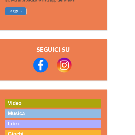
Iscriviti al broacast Whatsapp del MeRa!
Leggi →
SEGUICI SU
Video
Musica
Libri
Giochi