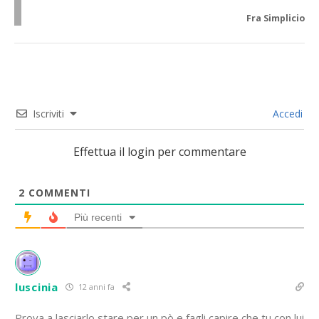
Fra Simplicio
Iscriviti
Accedi
Effettua il login per commentare
2
COMMENTI
Più recenti
luscinia
12 anni fa
Prova a lasciarlo stare per un pò e fagli capire che tu con lui