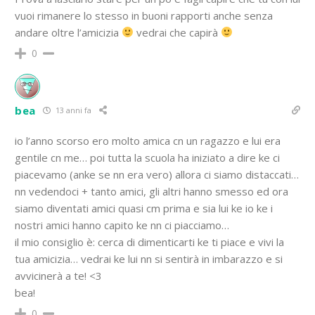
vuoi rimanere lo stesso in buoni rapporti anche senza
andare oltre l’amicizia
vedrai che capirà
0
bea
13 anni fa
io l’anno scorso ero molto amica cn un ragazzo e lui era
gentile cn me… poi tutta la scuola ha iniziato a dire ke ci
piacevamo (anke se nn era vero) allora ci siamo distaccati…
nn vedendoci + tanto amici, gli altri hanno smesso ed ora
siamo diventati amici quasi cm prima e sia lui ke io ke i
nostri amici hanno capito ke nn ci piacciamo…
il mio consiglio è: cerca di dimenticarti ke ti piace e vivi la
tua amicizia… vedrai ke lui nn si sentirà in imbarazzo e si
avvicinerà a te! <3
bea!
0