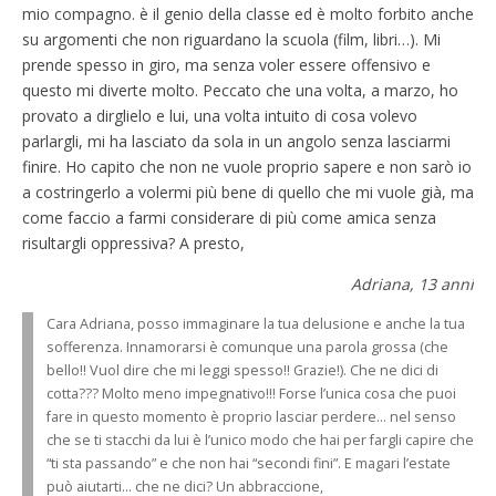
mio compagno. è il genio della classe ed è molto forbito anche
su argomenti che non riguardano la scuola (film, libri…). Mi
prende spesso in giro, ma senza voler essere offensivo e
questo mi diverte molto. Peccato che una volta, a marzo, ho
provato a dirglielo e lui, una volta intuito di cosa volevo
parlargli, mi ha lasciato da sola in un angolo senza lasciarmi
finire. Ho capito che non ne vuole proprio sapere e non sarò io
a costringerlo a volermi più bene di quello che mi vuole già, ma
come faccio a farmi considerare di più come amica senza
risultargli oppressiva? A presto,
Adriana, 13 anni
Cara Adriana, posso immaginare la tua delusione e anche la tua
sofferenza. Innamorarsi è comunque una parola grossa (che
bello!! Vuol dire che mi leggi spesso!! Grazie!). Che ne dici di
cotta??? Molto meno impegnativo!!! Forse l’unica cosa che puoi
fare in questo momento è proprio lasciar perdere… nel senso
che se ti stacchi da lui è l’unico modo che hai per fargli capire che
“ti sta passando” e che non hai “secondi fini”. E magari l’estate
può aiutarti… che ne dici? Un abbraccione,