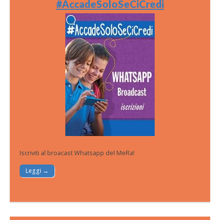
#AccadeSoloSeCiCredi
Iscriviti al broacast Whatsapp del MeRa!
Leggi →