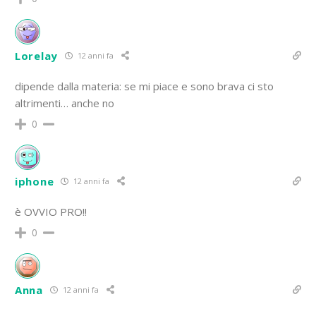
Lorelay
12 anni fa
dipende dalla materia: se mi piace e sono brava ci sto
altrimenti… anche no
0
iphone
12 anni fa
è OVVIO PRO!!
0
Anna
12 anni fa