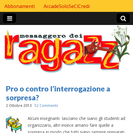
Skip to content
Abbonamenti
AccadeSoloSeCiCredi
Header Top menu
Pro o contro l’interrogazione a
sorpresa?
2 Ottobre 2013
52 Comments
Alcuni insegnanti lasciano che siano gli studenti ad
organizzarsi, altri invece amano fare quelle a
sorpresa in modo che tutti siano sempre preparati