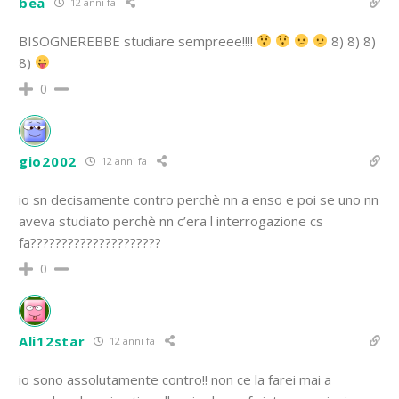
bea
12 anni fa
BISOGNEREBBE studiare sempreee!!!!
8) 8) 8)
8)
0
gio2002
12 anni fa
io sn decisamente contro perchè nn a enso e poi se uno nn
aveva studiato perchè nn c’era l interrogazione cs
fa?????????????????????
0
Ali12star
12 anni fa
io sono assolutamente contro!! non ce la farei mai a