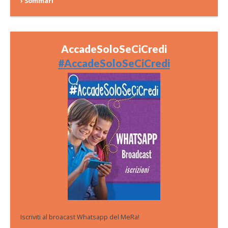
› Sommari
AccadeSoloSeCiCredi
#AccadeSoloSeCiCredi
Iscriviti al broacast Whatsapp del MeRa!