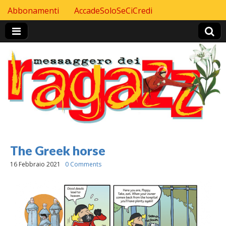
Skip to content
Abbonamenti
AccadeSoloSeCiCredi
Header Top menu
The Greek horse
16 Febbraio 2021
0 Comments