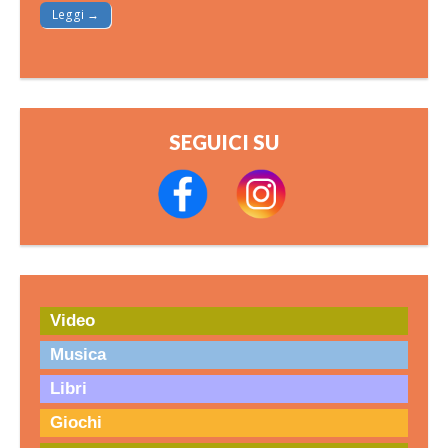
Leggi →
SEGUICI SU
Video
Musica
Libri
Giochi