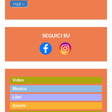
Leggi →
SEGUICI SU
Video
Musica
Libri
Giochi