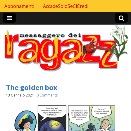
Skip to content
Abbonamenti
AccadeSoloSeCiCredi
Header Top menu
The golden box
13 Gennaio 2021
0 Comments