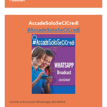
› Sommari
AccadeSoloSeCiCredi
#AccadeSoloSeCiCredi
Iscriviti al broacast Whatsapp del MeRa!